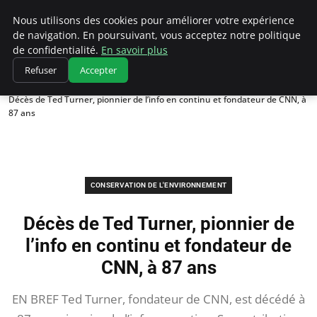
Climatedebtagents
Nous utilisons des cookies pour améliorer votre expérience
de navigation. En poursuivant, vous acceptez notre politique
de confidentialité.
En savoir plus
Refuser
Accepter
Accueil
Conservation de l'environnement
Décès de Ted Turner, pionnier de l’info en continu et fondateur de CNN, à
87 ans
CONSERVATION DE L'ENVIRONNEMENT
Décès de Ted Turner, pionnier de
l’info en continu et fondateur de
CNN, à 87 ans
EN BREF Ted Turner, fondateur de CNN, est décédé à