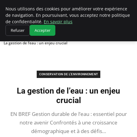
Climatedebtagents
Nous utilisons des cookies pour améliorer votre expérience
de navigation. En poursuivant, vous acceptez notre politique
de confidentialité.
En savoir plus
Refuser
Accepter
Accueil
Conservation de l'environnement
La gestion de l’eau : un enjeu crucial
CONSERVATION DE L'ENVIRONNEMENT
La gestion de l’eau : un enjeu
crucial
EN BREF Gestion durable de l’eau : essentiel pour
notre avenir Confrontés à une croissance
démographique et à des défis…