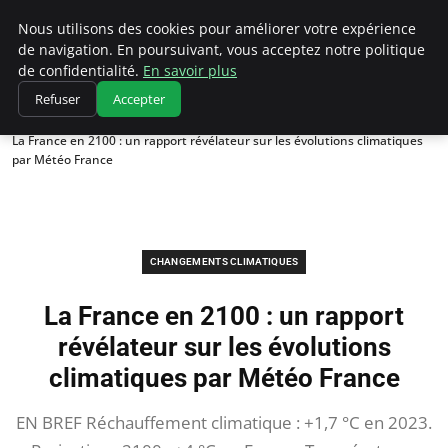
Climatedebtagents
Nous utilisons des cookies pour améliorer votre expérience
de navigation. En poursuivant, vous acceptez notre politique
de confidentialité.
En savoir plus
Refuser
Accepter
Accueil
Changements climatiques
La France en 2100 : un rapport révélateur sur les évolutions climatiques
par Météo France
CHANGEMENTS CLIMATIQUES
La France en 2100 : un rapport
révélateur sur les évolutions
climatiques par Météo France
EN BREF Réchauffement climatique : +1,7 °C en 2023.