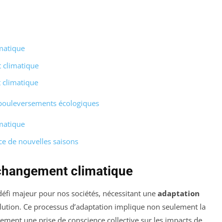
imatique
 climatique
 climatique
x bouleversements écologiques
imatique
ce de nouvelles saisons
u changement climatique
éfi majeur pour nos sociétés, nécessitant une
adaptation
olution. Ce processus d’adaptation implique non seulement la
ement une prise de conscience collective sur les impacts de