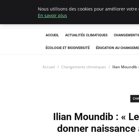
Nous utilisons des cookies pour améliorer votre 
Climatedebtagen
En savoir plus
ACCUEIL
ACTUALITÉS CLIMATIQUES
CHANGEMENTS 
ÉCOLOGIE ET BIODIVERSITÉ
ÉDUCATION AU CHANGEME
Accueil
Changements climatiques
Ilian Moundib 
CHA
Ilian Moundib : « 
donner naissance à