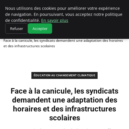
Climatedebtagents
Nous utilisons des cookies pour améliorer votre expérience
de navigation. En poursuivant, vous acceptez notre politique
de confidentialité.
En savoir plus
Refuser
Accepter
Accueil
Éducation au changement climatique
Face à la canicule, les syndicats demandent une adaptation des horaires
et des infrastructures scolaires
ÉDUCATION AU CHANGEMENT CLIMATIQUE
Face à la canicule, les syndicats
demandent une adaptation des
horaires et des infrastructures
scolaires