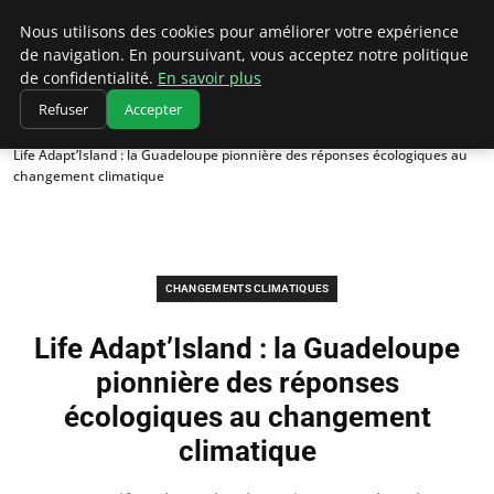
Climatedebtagents
Nous utilisons des cookies pour améliorer votre expérience
de navigation. En poursuivant, vous acceptez notre politique
de confidentialité.
En savoir plus
Refuser
Accepter
Accueil
Changements climatiques
Life Adapt’Island : la Guadeloupe pionnière des réponses écologiques au
changement climatique
CHANGEMENTS CLIMATIQUES
Life Adapt’Island : la Guadeloupe
pionnière des réponses
écologiques au changement
climatique