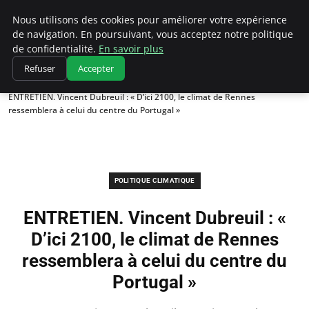
Climatedebtagents
Nous utilisons des cookies pour améliorer votre expérience
de navigation. En poursuivant, vous acceptez notre politique
de confidentialité.
En savoir plus
Refuser
Accepter
Accueil
Politique climatique
ENTRETIEN. Vincent Dubreuil : « D’ici 2100, le climat de Rennes
ressemblera à celui du centre du Portugal »
POLITIQUE CLIMATIQUE
ENTRETIEN. Vincent Dubreuil : «
D’ici 2100, le climat de Rennes
ressemblera à celui du centre du
Portugal »