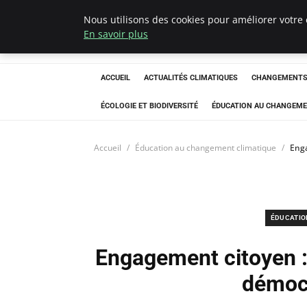
Nous utilisons des cookies pour améliorer votre 
Climatedebtagen
En savoir plus
ACCUEIL
ACTUALITÉS CLIMATIQUES
CHANGEMENTS 
ÉCOLOGIE ET BIODIVERSITÉ
ÉDUCATION AU CHANGEME
Accueil
Éducation au changement climatique
Enga
ÉDUCATIO
Engagement citoyen :
démoc