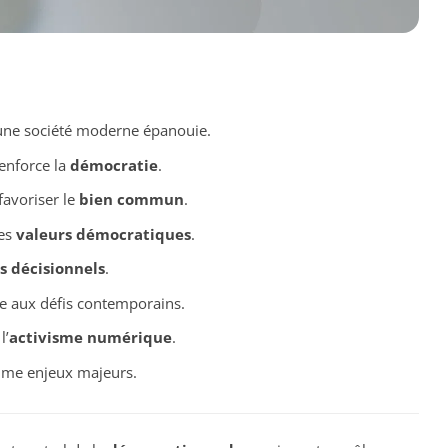
 une société moderne épanouie.
enforce la
démocratie
.
favoriser le
bien commun
.
les
valeurs démocratiques
.
s décisionnels
.
e aux défis contemporains.
l’
activisme numérique
.
e enjeux majeurs.