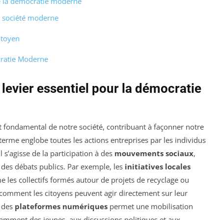
e la démocratie moderne
e société moderne
itoyen
cratie Moderne
levier essentiel pour la démocratie
 fondamental de notre société, contribuant à façonner notre
e terme englobe toutes les actions entreprises par les individus
il s’agisse de la participation à des
mouvements sociaux
,
 des débats publics. Par exemple, les
initiatives locales
 les collectifs formés autour de projets de recyclage ou
t comment les citoyens peuvent agir directement sur leur
e des
plateformes numériques
permet une mobilisation
notamment des jeunes, aux discussions politiques et aux