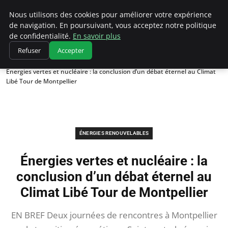
Climatedebtagents
Nous utilisons des cookies pour améliorer votre expérience
de navigation. En poursuivant, vous acceptez notre politique
de confidentialité.
En savoir plus
Refuser
Accepter
Accueil
Énergies Renouvelables
Énergies vertes et nucléaire : la conclusion d’un débat éternel au Climat
Libé Tour de Montpellier
ÉNERGIES RENOUVELABLES
Énergies vertes et nucléaire : la
conclusion d’un débat éternel au
Climat Libé Tour de Montpellier
EN BREF Deux journées de rencontres à Montpellier