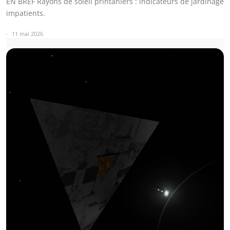
EN BREF Rayons de soleil printaniers : indicateurs de jardinage
impatients.
11 mai 2026