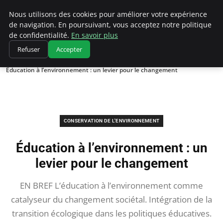
Climatedebtagents
Nous utilisons des cookies pour améliorer votre expérience
de navigation. En poursuivant, vous acceptez notre politique
de confidentialité.
En savoir plus
Refuser
Accepter
Accueil
Conservation de l'environnement
Éducation à l’environnement : un levier pour le changement
CONSERVATION DE L'ENVIRONNEMENT
Éducation à l’environnement : un
levier pour le changement
EN BREF L’éducation à l’environnement comme
catalyseur du changement sociétal. Intégration de la
transition écologique dans les politiques éducatives.