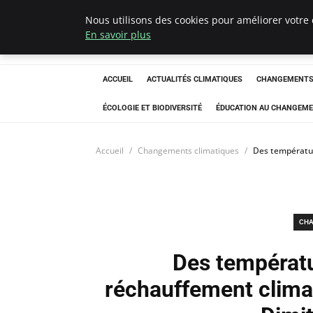
Nous utilisons des cookies pour améliorer votre 
Climatedebtagen
En savoir plus
ACCUEIL
ACTUALITÉS CLIMATIQUES
CHANGEMENTS 
ÉCOLOGIE ET BIODIVERSITÉ
ÉDUCATION AU CHANGEME
Accueil
Changements climatiques
Des températur
CHA
Des températu
réchauffement climat