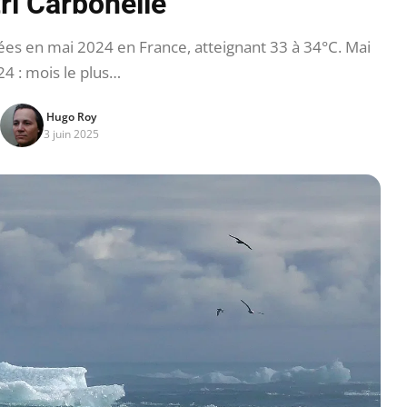
ri Carbonelle
s en mai 2024 en France, atteignant 33 à 34°C. Mai
4 : mois le plus…
Hugo Roy
3 juin 2025