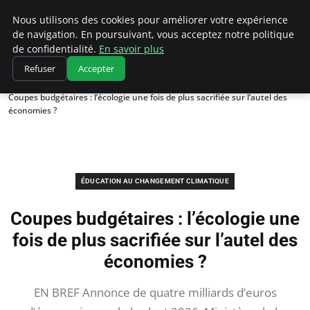
Climatedebtagents
Nous utilisons des cookies pour améliorer votre expérience
de navigation. En poursuivant, vous acceptez notre politique
de confidentialité.
En savoir plus
Refuser
Accepter
Accueil
Éducation au changement climatique
Coupes budgétaires : l’écologie une fois de plus sacrifiée sur l’autel des
économies ?
ÉDUCATION AU CHANGEMENT CLIMATIQUE
Coupes budgétaires : l’écologie une
fois de plus sacrifiée sur l’autel des
économies ?
EN BREF Annonce de quatre milliards d’euros