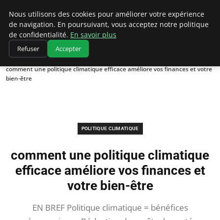
Climatedebtagents
Nous utilisons des cookies pour améliorer votre expérience
de navigation. En poursuivant, vous acceptez notre politique
de confidentialité.
En savoir plus
Refuser
Accepter
Accueil
Politique climatique
comment une politique climatique efficace améliore vos finances et votre
bien-être
POLITIQUE CLIMATIQUE
comment une politique climatique
efficace améliore vos finances et
votre bien-être
EN BREF Politique climatique = bénéfices