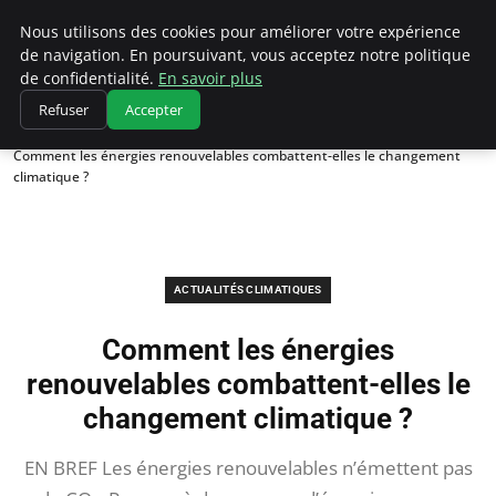
Climatedebtagents
Nous utilisons des cookies pour améliorer votre expérience
de navigation. En poursuivant, vous acceptez notre politique
de confidentialité.
En savoir plus
Refuser
Accepter
Accueil
Actualités Climatiques
Comment les énergies renouvelables combattent-elles le changement
climatique ?
ACTUALITÉS CLIMATIQUES
Comment les énergies
renouvelables combattent-elles le
changement climatique ?
EN BREF Les énergies renouvelables n’émettent pas