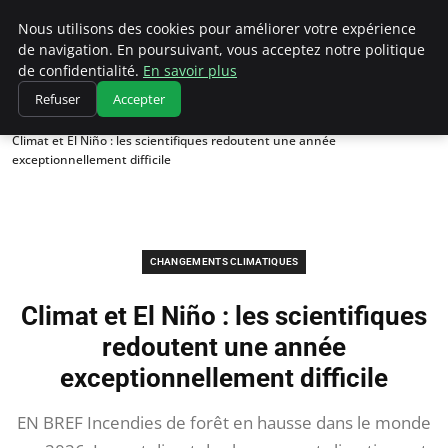
Climatedebtagents
Nous utilisons des cookies pour améliorer votre expérience
de navigation. En poursuivant, vous acceptez notre politique
de confidentialité.
En savoir plus
Refuser
Accepter
Accueil
Changements climatiques
Climat et El Niño : les scientifiques redoutent une année
exceptionnellement difficile
CHANGEMENTS CLIMATIQUES
Climat et El Niño : les scientifiques
redoutent une année
exceptionnellement difficile
EN BREF Incendies de forêt en hausse dans le monde