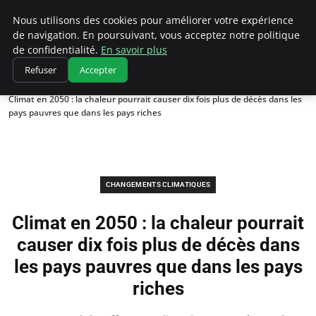
Climatedebtagents
Nous utilisons des cookies pour améliorer votre expérience
de navigation. En poursuivant, vous acceptez notre politique
de confidentialité.
En savoir plus
Refuser
Accepter
Accueil
Changements climatiques
Climat en 2050 : la chaleur pourrait causer dix fois plus de décès dans les
pays pauvres que dans les pays riches
CHANGEMENTS CLIMATIQUES
Climat en 2050 : la chaleur pourrait
causer dix fois plus de décès dans
les pays pauvres que dans les pays
riches