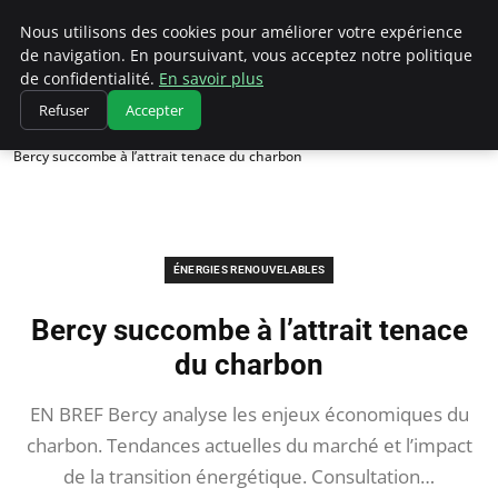
Climatedebtagents
Nous utilisons des cookies pour améliorer votre expérience
de navigation. En poursuivant, vous acceptez notre politique
de confidentialité.
En savoir plus
Refuser
Accepter
Accueil
Énergies Renouvelables
Bercy succombe à l’attrait tenace du charbon
ÉNERGIES RENOUVELABLES
Bercy succombe à l’attrait tenace
du charbon
EN BREF Bercy analyse les enjeux économiques du
charbon. Tendances actuelles du marché et l’impact
de la transition énergétique. Consultation…