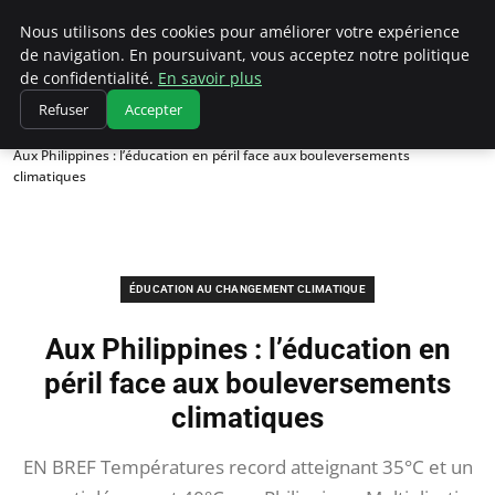
Climatedebtagents
Nous utilisons des cookies pour améliorer votre expérience
de navigation. En poursuivant, vous acceptez notre politique
de confidentialité.
En savoir plus
Refuser
Accepter
Accueil
Éducation au changement climatique
Aux Philippines : l’éducation en péril face aux bouleversements
climatiques
ÉDUCATION AU CHANGEMENT CLIMATIQUE
Aux Philippines : l’éducation en
péril face aux bouleversements
climatiques
EN BREF Températures record atteignant 35°C et un