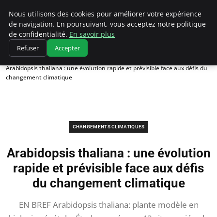
Climatedebtagents
Nous utilisons des cookies pour améliorer votre expérience
de navigation. En poursuivant, vous acceptez notre politique
de confidentialité.
En savoir plus
Refuser
Accepter
Accueil
Changements climatiques
Arabidopsis thaliana : une évolution rapide et prévisible face aux défis du
changement climatique
CHANGEMENTS CLIMATIQUES
Arabidopsis thaliana : une évolution
rapide et prévisible face aux défis
du changement climatique
EN BREF Arabidopsis thaliana: plante modèle en