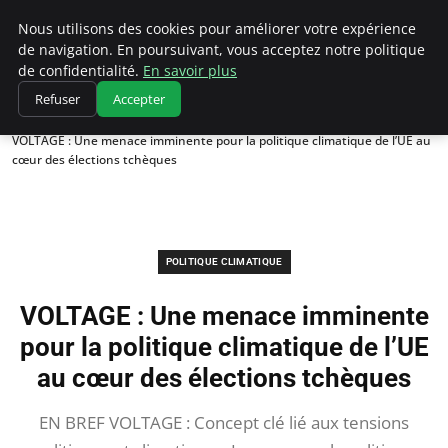
Climatedebtagents
Nous utilisons des cookies pour améliorer votre expérience
de navigation. En poursuivant, vous acceptez notre politique
de confidentialité.
En savoir plus
Refuser
Accepter
Accueil
Politique climatique
VOLTAGE : Une menace imminente pour la politique climatique de l’UE au
cœur des élections tchèques
POLITIQUE CLIMATIQUE
VOLTAGE : Une menace imminente
pour la politique climatique de l’UE
au cœur des élections tchèques
EN BREF VOLTAGE : Concept clé lié aux tensions