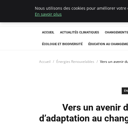
Nous utilisons des cookies pour améliorer votre 
Climatedebtagen
En savoir plus
ACCUEIL
ACTUALITÉS CLIMATIQUES
CHANGEMENTS 
ÉCOLOGIE ET BIODIVERSITÉ
ÉDUCATION AU CHANGEME
Accueil
Énergies Renouvelables
Vers un avenir d
ÉN
Vers un avenir d
d’adaptation au chan