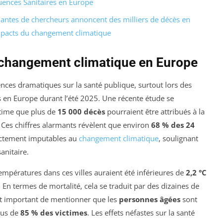
ences Sanitaires en Europe
mantes de chercheurs annoncent des milliers de décès en
mpacts du changement climatique
u changement climatique en Europe
ces dramatiques sur la santé publique, surtout lors des
 en Europe durant l’été 2025. Une récente étude se
time que plus de
15 000 décès
pourraient être attribués à la
 Ces chiffres alarmants révèlent que environ
68 % des 24
irectement imputables au
changement climatique
, soulignant
sanitaire.
empératures dans ces villes auraient été inférieures de
2,2 °C
 En termes de mortalité, cela se traduit par des dizaines de
est important de mentionner que les
personnes âgées
sont
lus de
85 % des victimes
. Les effets néfastes sur la santé