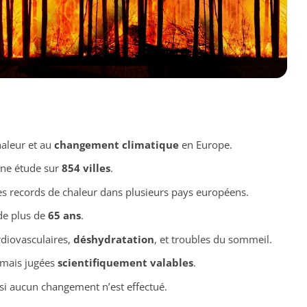
haleur et au
changement climatique
en Europe.
une étude sur
854 villes
.
es records de chaleur dans plusieurs pays européens.
de plus de
65 ans
.
rdiovasculaires,
déshydratation
, et troubles du sommeil.
 mais jugées
scientifiquement valables
.
i aucun changement n’est effectué.