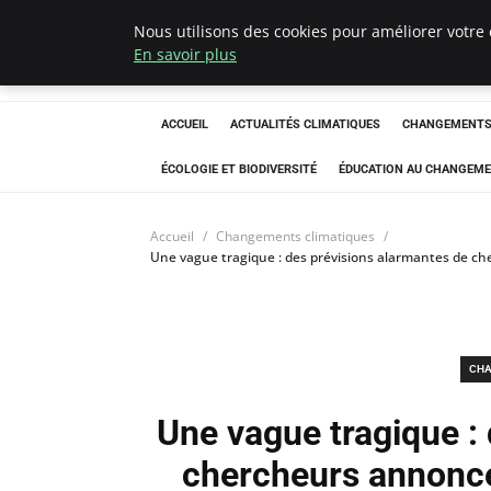
Nous utilisons des cookies pour améliorer votre 
Climatedebtagen
En savoir plus
ACCUEIL
ACTUALITÉS CLIMATIQUES
CHANGEMENTS 
ÉCOLOGIE ET BIODIVERSITÉ
ÉDUCATION AU CHANGEME
Accueil
Changements climatiques
Une vague tragique : des prévisions alarmantes de ch
CHA
Une vague tragique :
chercheurs annonce