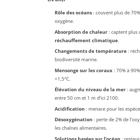
Rôle des océans
: couvent plus de 70% 
oxygène.
Absorption de chaleur
: captent plus 
réchauffement climatique
.
Changements de température
: réch
biodiversité marine.
Mensonge sur les coraux
: 70% à 90% 
+1,5°C.
Élévation du niveau de la mer
: augm
entre 50 cm et 1 m d’ici 2100.
Acidification
: menace pour les espèce
Désoxygénation
: perte de 2% de l’ox
les chaînes alimentaires.
Solutions basées sur l’océan
: restaur