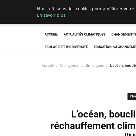
Nous utilisons des cookies pour améliorer votre 
Climatedebtagen
En savoir plus
ACCUEIL
ACTUALITÉS CLIMATIQUES
CHANGEMENTS 
ÉCOLOGIE ET BIODIVERSITÉ
ÉDUCATION AU CHANGEME
Accueil
Changements climatiques
L’océan, boucli
CHA
L’océan, boucl
réchauffement clima