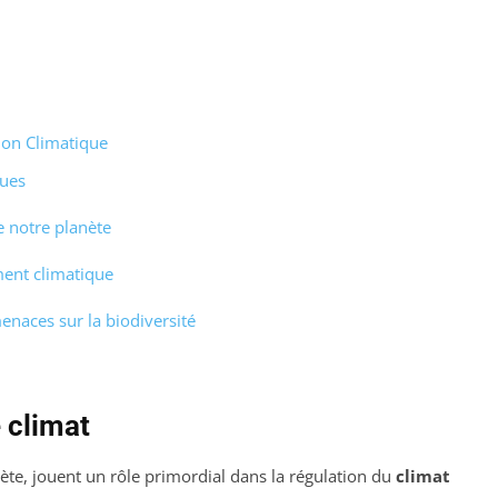
tion Climatique
ques
e notre planète
ment climatique
enaces sur la biodiversité
 climat
nète, jouent un rôle primordial dans la régulation du
climat