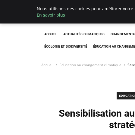
Nous utilisons des cookies pour améliorer votre 
Climatedebtagen
En savoir plus
ACCUEIL
ACTUALITÉS CLIMATIQUES
CHANGEMENTS 
ÉCOLOGIE ET BIODIVERSITÉ
ÉDUCATION AU CHANGEME
Accueil
Éducation au changement climatique
Sens
ÉDUCATIO
Sensibilisation a
straté