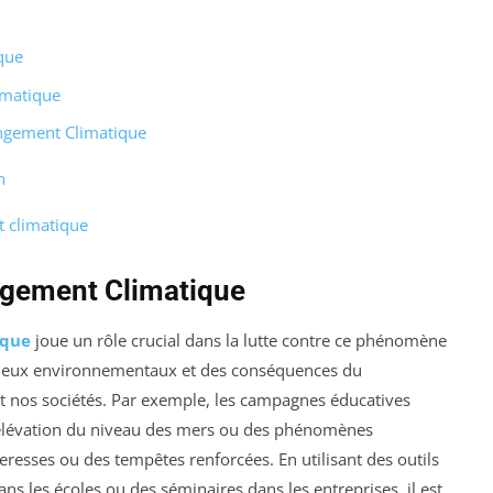
que
imatique
ngement Climatique
n
t climatique
ngement Climatique
ique
joue un rôle crucial dans la lutte contre ce phénomène
 enjeux environnementaux et des conséquences du
t nos sociétés. Par exemple, les campagnes éducatives
l’élévation du niveau des mers ou des phénomènes
resses ou des tempêtes renforcées. En utilisant des outils
s les écoles ou des séminaires dans les entreprises, il est