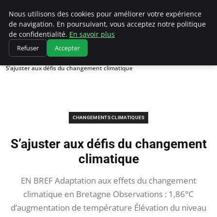
Climatedebtagents
Nous utilisons des cookies pour améliorer votre expérience
de navigation. En poursuivant, vous acceptez notre politique
de confidentialité.
En savoir plus
Refuser
Accepter
Accueil
Changements climatiques
S’ajuster aux défis du changement climatique
CHANGEMENTS CLIMATIQUES
S’ajuster aux défis du changement
climatique
EN BREF Adaptation aux effets du changement
climatique en Bretagne Observations : 1,86°C
d’augmentation de température Élévation du niveau