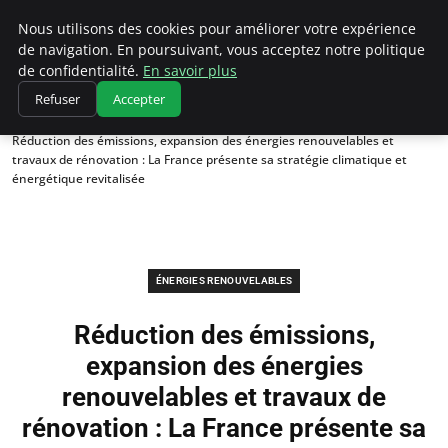
Climatedebtagents
Nous utilisons des cookies pour améliorer votre expérience
de navigation. En poursuivant, vous acceptez notre politique
de confidentialité.
En savoir plus
Refuser
Accepter
Accueil
Énergies Renouvelables
Réduction des émissions, expansion des énergies renouvelables et
travaux de rénovation : La France présente sa stratégie climatique et
énergétique revitalisée
ÉNERGIES RENOUVELABLES
Réduction des émissions,
expansion des énergies
renouvelables et travaux de
rénovation : La France présente sa