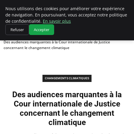
Climatedebtagents
Nous utilisons des cookies pour améliorer votre expérience
de navigation. En poursuivant, vous acceptez notre politique
de confidentialité.
En savoir plus
Refuser
Accepter
Accueil
Changements climatiques
Des audiences marquantes à la Cour internationale de Justice
concernant le changement climatique
CHANGEMENTS CLIMATIQUES
Des audiences marquantes à la
Cour internationale de Justice
concernant le changement
climatique