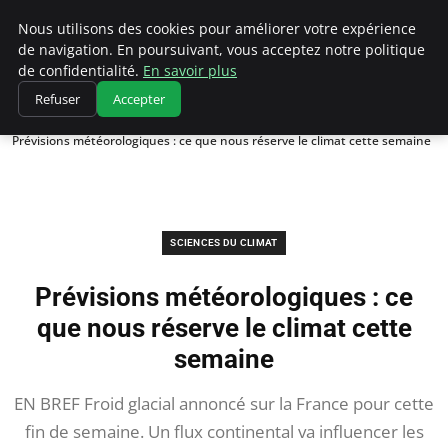
Climatedebtagents
Nous utilisons des cookies pour améliorer votre expérience
de navigation. En poursuivant, vous acceptez notre politique
de confidentialité.
En savoir plus
Refuser
Accepter
Accueil
Sciences du Climat
Prévisions météorologiques : ce que nous réserve le climat cette semaine
SCIENCES DU CLIMAT
Prévisions météorologiques : ce
que nous réserve le climat cette
semaine
EN BREF Froid glacial annoncé sur la France pour cette
fin de semaine. Un flux continental va influencer les