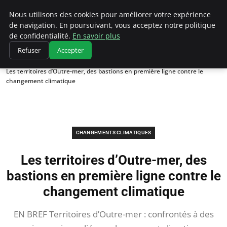
Climatedebtagents
Nous utilisons des cookies pour améliorer votre expérience
de navigation. En poursuivant, vous acceptez notre politique
de confidentialité.
En savoir plus
Refuser
Accepter
Accueil
Changements climatiques
Les territoires d’Outre-mer, des bastions en première ligne contre le
changement climatique
CHANGEMENTS CLIMATIQUES
Les territoires d’Outre-mer, des
bastions en première ligne contre le
changement climatique
EN BREF Territoires d’Outre-mer : confrontés à des