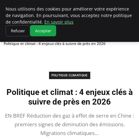
Climatedebtagents
Nous utilisons des cookies pour améliorer votre expérience
de navigation. En poursuivant, vous acceptez notre politique
de confidentialité.
En savoir plus
Refuser
Accepter
Accueil
Politique climatique
Politique et climat : 4 enjeux clés à suivre de près en 2026
POLITIQUE CLIMATIQUE
Politique et climat : 4 enjeux clés à
suivre de près en 2026
EN BREF Réduction des gaz à effet de serre en Chine :
premiers signes de diminution des émissions.
Migrations climatiques…