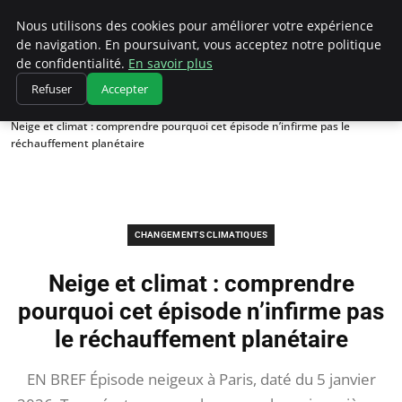
Climatedebtagents
Nous utilisons des cookies pour améliorer votre expérience
de navigation. En poursuivant, vous acceptez notre politique
de confidentialité.
En savoir plus
Refuser
Accepter
Accueil
Changements climatiques
Neige et climat : comprendre pourquoi cet épisode n’infirme pas le
réchauffement planétaire
CHANGEMENTS CLIMATIQUES
Neige et climat : comprendre
pourquoi cet épisode n’infirme pas
le réchauffement planétaire
EN BREF Épisode neigeux à Paris, daté du 5 janvier