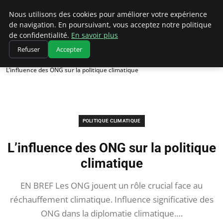
Climatedebtagents
Nous utilisons des cookies pour améliorer votre expérience
de navigation. En poursuivant, vous acceptez notre politique
de confidentialité.
En savoir plus
Refuser
Accepter
Accueil
Politique climatique
L’influence des ONG sur la politique climatique
POLITIQUE CLIMATIQUE
L’influence des ONG sur la politique
climatique
EN BREF Les ONG jouent un rôle crucial face au
réchauffement climatique. Influence significative des
ONG dans la diplomatie climatique.…