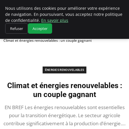
Climatedebtagents
Nous utilisons des cookies pour améliorer votre expérience
de navigation. En poursuivant, vous acceptez notre politique
de confidentialité.
En savoir plus
Refuser
Accepter
Accueil
Énergies Renouvelables
Climat et énergies renouvelables : un couple gagnant
ÉNERGIES RENOUVELABLES
Climat et énergies renouvelables :
un couple gagnant
EN BREF Les énergies renouvelables sont essentielles
pour la transition énergétique. Le secteur agricole
contribue significativement à la production d’énergie.…