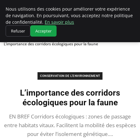
Climatedebtagents
Nous utilisons des cookies pour améliorer votre expérience
de navigation. En poursuivant, vous acceptez notre politique
de confidentialité.
En savoir plus
Refuser
Accepter
Accueil
Conservation de l'environnement
L’importance des corridors écologiques pour la faune
CONSERVATION DE L'ENVIRONNEMENT
L’importance des corridors
écologiques pour la faune
EN BREF Corridors écologiques : zones de passage
entre habitats vitaux. Facilitent la mobilité des espèces
pour éviter l’isolement génétique.…