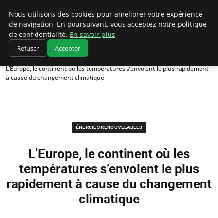
Climatedebtagents
Nous utilisons des cookies pour améliorer votre expérience
de navigation. En poursuivant, vous acceptez notre politique
de confidentialité.
En savoir plus
Refuser
Accepter
Accueil
Énergies Renouvelables
L’Europe, le continent où les températures s’envolent le plus rapidement
à cause du changement climatique
ÉNERGIES RENOUVELABLES
L’Europe, le continent où les
températures s’envolent le plus
rapidement à cause du changement
climatique