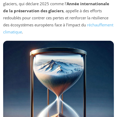
glaciers, qui déclare 2025 comme l’
Année internationale
de la préservation des glaciers
, appelle à des efforts
redoublés pour contrer ces pertes et renforcer la résilience
des écosystèmes européens face à l’impact du
réchauffement
climatique
.