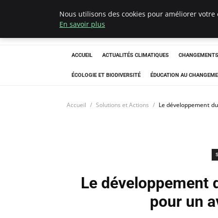
Nous utilisons des cookies pour améliorer votre 
Climatedebtagen
En savoir plus
ACCUEIL
ACTUALITÉS CLIMATIQUES
CHANGEMENTS 
ÉCOLOGIE ET BIODIVERSITÉ
ÉDUCATION AU CHANGEME
Accueil
Solutions et Actions
Le développement dur
Le développement du
pour un a