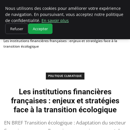
Climatedebtagents
Nous utilisons des cookies pour améliorer votre expérience
de navigation. En poursuivant, vous acceptez notre politique
de confidentialité.
En savoir plus
Refuser
Accepter
Accueil
Politique climatique
Les institutions financières françaises : enjeux et stratégies face à la
transition écologique
POLITIQUE CLIMATIQUE
Les institutions financières
françaises : enjeux et stratégies
face à la transition écologique
EN BREF Transition écologique : Adaptation du secteur