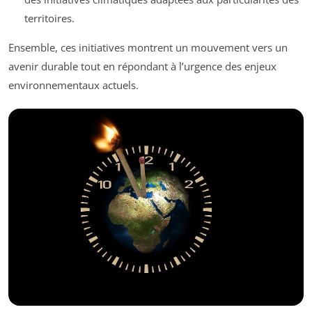
territoires.
Ensemble, ces initiatives montrent un mouvement vers un
avenir durable tout en répondant à l’urgence des enjeux
environnementaux actuels.