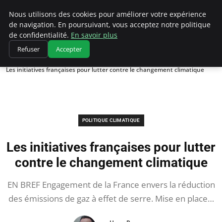
Climatedebtagents
Nous utilisons des cookies pour améliorer votre expérience
de navigation. En poursuivant, vous acceptez notre politique
de confidentialité.
En savoir plus
Refuser
Accepter
Accueil
Politique climatique
Les initiatives françaises pour lutter contre le changement climatique
POLITIQUE CLIMATIQUE
Les initiatives françaises pour lutter
contre le changement climatique
EN BREF Engagement de la France envers la réduction
des émissions de gaz à effet de serre. Mise en place…