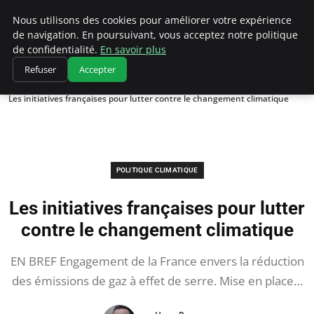
Climatedebtagents
Nous utilisons des cookies pour améliorer votre expérience
de navigation. En poursuivant, vous acceptez notre politique
de confidentialité.
En savoir plus
Refuser
Accepter
Accueil
Politique climatique
Les initiatives françaises pour lutter contre le changement climatique
POLITIQUE CLIMATIQUE
Les initiatives françaises pour lutter
contre le changement climatique
EN BREF Engagement de la France envers la réduction
des émissions de gaz à effet de serre. Mise en place…