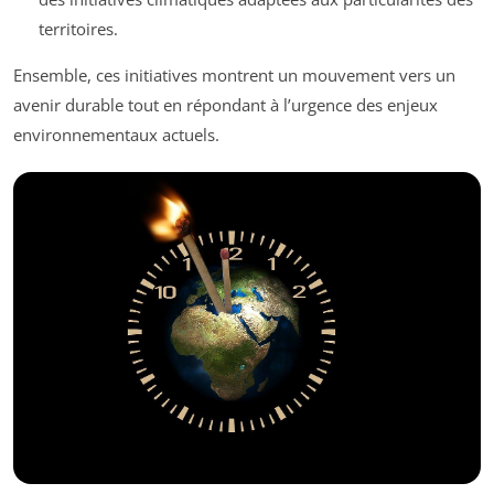
territoires.
Ensemble, ces initiatives montrent un mouvement vers un
avenir durable tout en répondant à l’urgence des enjeux
environnementaux actuels.