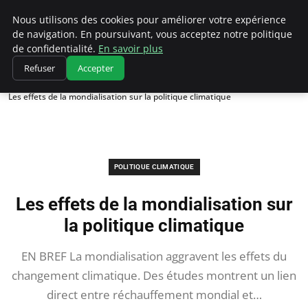
Climatedebtagents
Nous utilisons des cookies pour améliorer votre expérience
de navigation. En poursuivant, vous acceptez notre politique
de confidentialité.
En savoir plus
Refuser
Accepter
Accueil
Politique climatique
Les effets de la mondialisation sur la politique climatique
POLITIQUE CLIMATIQUE
Les effets de la mondialisation sur
la politique climatique
EN BREF La mondialisation aggravent les effets du
changement climatique. Des études montrent un lien
direct entre réchauffement mondial et…