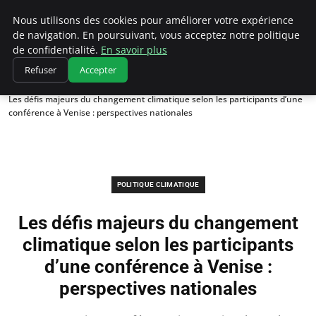
Climatedebtagents
Nous utilisons des cookies pour améliorer votre expérience
de navigation. En poursuivant, vous acceptez notre politique
de confidentialité.
En savoir plus
Refuser
Accepter
Accueil
Politique climatique
Les défis majeurs du changement climatique selon les participants d’une
conférence à Venise : perspectives nationales
POLITIQUE CLIMATIQUE
Les défis majeurs du changement
climatique selon les participants
d’une conférence à Venise :
perspectives nationales