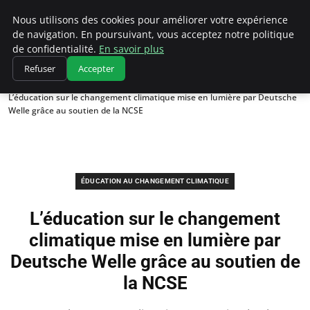
Climatedebtagents
Nous utilisons des cookies pour améliorer votre expérience
de navigation. En poursuivant, vous acceptez notre politique
de confidentialité.
En savoir plus
Refuser
Accepter
Accueil
Éducation au changement climatique
L’éducation sur le changement climatique mise en lumière par Deutsche
Welle grâce au soutien de la NCSE
ÉDUCATION AU CHANGEMENT CLIMATIQUE
L’éducation sur le changement
climatique mise en lumière par
Deutsche Welle grâce au soutien de
la NCSE