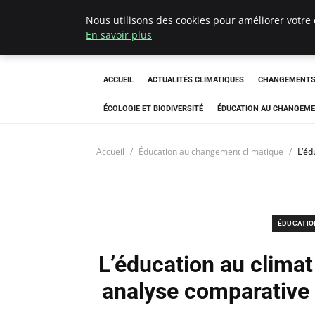
Nous utilisons des cookies pour améliorer votre 
Climatedebtagen
En savoir plus
ACCUEIL
ACTUALITÉS CLIMATIQUES
CHANGEMENTS 
ÉCOLOGIE ET BIODIVERSITÉ
ÉDUCATION AU CHANGEME
Accueil
Éducation au changement climatique
L’éd
ÉDUCATIO
L’éducation au climat 
analyse comparative e