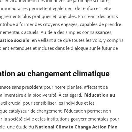
l’environnement. Les initiatives de jardinage scolaire,
communautaires permettent également de renforcer cette
seignements plus pratiques et tangibles. En créant des ponts
C contribue à former des citoyens engagés, capables de prendre
onnementaux actuels. Au-delà des simples connaissances,
justice sociale
, en veillant à ce que toutes les voix, y compris
oient entendues et incluses dans le dialogue sur le futur de
ucation au changement climatique
ace sans précédent pour notre planète, affectant de
limentaire à la biodiversité. À cet égard,
l’éducation au
til crucial pour sensibiliser les individus et les
 que catalyseur de changement, l’éducation permet non
 la société civile et les institutions gouvernementales pour
ple, une étude du
National Climate Change Action Plan