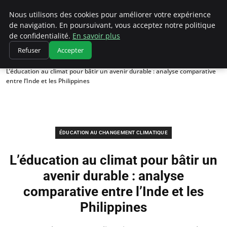
Climatedebtagents
Nous utilisons des cookies pour améliorer votre expérience
de navigation. En poursuivant, vous acceptez notre politique
de confidentialité.
En savoir plus
Refuser
Accepter
Accueil
Éducation au changement climatique
L’éducation au climat pour bâtir un avenir durable : analyse comparative
entre l’Inde et les Philippines
ÉDUCATION AU CHANGEMENT CLIMATIQUE
L’éducation au climat pour bâtir un
avenir durable : analyse
comparative entre l’Inde et les
Philippines