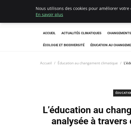
Nous utilisons des cookies pour améliorer votre 
Climatedebtagen
En savoir plus
ACCUEIL
ACTUALITÉS CLIMATIQUES
CHANGEMENTS 
ÉCOLOGIE ET BIODIVERSITÉ
ÉDUCATION AU CHANGEME
Accueil
Éducation au changement climatique
L’éd
ÉDUCATIO
L’éducation au chang
analysée à travers