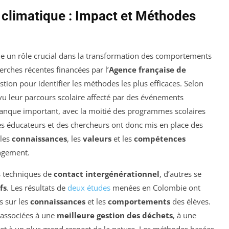
climatique : Impact et Méthodes
e un rôle crucial dans la transformation des comportements
rches récentes financées par l’
Agence française de
tion pour identifier les méthodes les plus efficaces. Selon
vu leur parcours scolaire affecté par des événements
manque important, avec la moitié des programmes scolaires
es éducateurs et des chercheurs ont donc mis en place des
 les
connaissances
, les
valeurs
et les
compétences
angement.
es techniques de
contact intergénérationnel
, d’autres se
fs
. Les résultats de
deux études
menées en Colombie ont
s sur les
connaissances
et les
comportements
des élèves.
é associées à une
meilleure gestion des déchets
, à une
et à un plus grand respect de la nature. Les méthodes basées