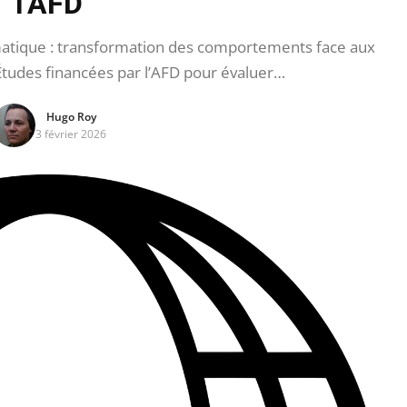
l’AFD
atique : transformation des comportements face aux
tudes financées par l’AFD pour évaluer…
Hugo Roy
3 février 2026