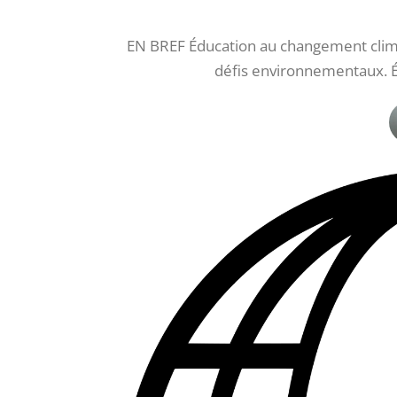
EN BREF Éducation au changement clim
défis environnementaux. É