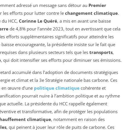
emment adressé un message sans détour au
Premier
r les efforts pour lutter contre le
changement climatique
.
te du HCC,
Corinne Le Quéré
, a mis en avant une baisse
serre
de 4,8% pour l’année 2023, tout en avertissant que cela
es efforts supplémentaires significatifs pour atteindre les
 baisse encourageante, la présidente insiste sur le fait que
requises dans plusieurs secteurs tels que les
transports
,
e
, qui doit intensifier ses efforts pour diminuer ses émissions.
retard accumulé dans l’adoption de documents stratégiques
rgie et climat et la 3e Stratégie nationale bas carbone. Ces
se en œuvre d’une
politique climatique
cohérente et
planification pourrait nuire à l’ambition politique et au rythme
que actuelle. La présidente du HCC rappelle également
ventive et transformative, afin de protéger les populations
hauffement climatique
, notamment en raison des
oles
, qui peinent à jouer leur rôle de puits de carbone. Ces