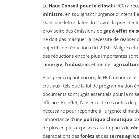
Le
Haut Conseil pour le climat
(HCC) a réc
ministre
, en soulignant l’urgence d’intensifie
Dans une lettre datée du 2 avril, la présiden
provisoire des émissions de
gaz à effet de 
ne doit pas masquer la nécessité de réaliser d
objectifs de réduction d’ici 2030. Malgré cette
des réductions encore plus importantes sont 
l’
énergie
, l’
industrie
, et même l’
agricultur
Plus préoccupant encore, le HCC dénonce le 
cruciaux, tels que la loi de programmation éne
documents sont jugés essentiels pour la mi
efficace. En effet, l’absence de ces outils de 
nécessaire pour répondre à l’urgence climati
l’importance d’une
politique climatique
pré
de plus en plus exposées aux impacts du
réc
dégradations des
forêts
et des
terres agric