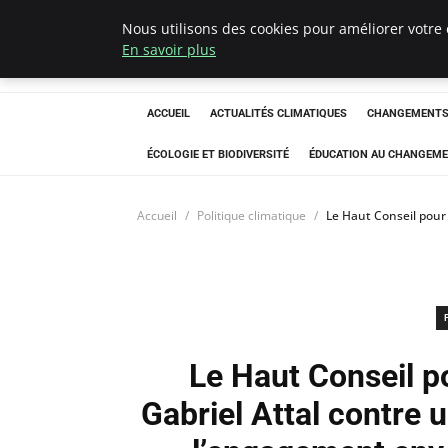
Nous utilisons des cookies pour améliorer votre 
Climatedebtagen
En savoir plus
ACCUEIL
ACTUALITÉS CLIMATIQUES
CHANGEMENTS 
ÉCOLOGIE ET BIODIVERSITÉ
ÉDUCATION AU CHANGEME
Accueil
Politique climatique
Le Haut Conseil pour 
Le Haut Conseil p
Gabriel Attal contre 