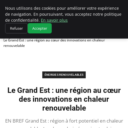
Climatedebtagents
Nous utilisons des cookies pour améliorer votre expérience
de navigation. En poursuivant, vous acceptez notre politique
de confidentialité.
En savoir plus
Refuser
Accepter
Accueil
Énergies Renouvelables
Le Grand Est : une région au cœur des innovations en chaleur
renouvelable
ÉNERGIES RENOUVELABLES
Le Grand Est : une région au cœur
des innovations en chaleur
renouvelable
EN BREF Grand Est : région à fort potentiel en chaleur