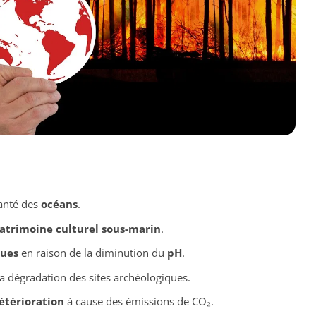
anté des
océans
.
atrimoine culturel sous-marin
.
ques
en raison de la diminution du
pH
.
a dégradation des sites archéologiques.
étérioration
à cause des émissions de CO₂.