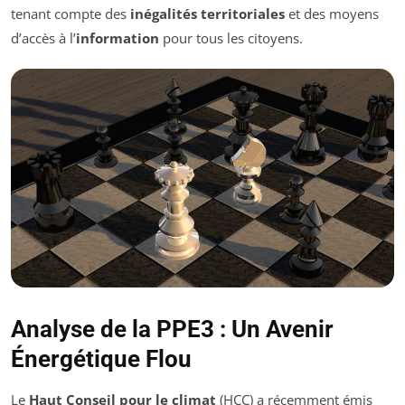
tenant compte des
inégalités territoriales
et des moyens
d’accès à l’
information
pour tous les citoyens.
Analyse de la PPE3 : Un Avenir
Énergétique Flou
Le
Haut Conseil pour le climat
(HCC) a récemment émis