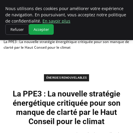
Climatedebtagents
Nous utilisons des cookies pour améliorer votre expérience
de navigation. En poursuivant, vous acceptez notre politique
de confidentialité.
En savoir plus
Refuser
Accepter
Accueil
Énergies Renouvelables
La PPE3 : La nouvelle stratégie énergétique critiquée pour son manque de
clarté par le Haut Conseil pour le climat
ÉNERGIES RENOUVELABLES
La PPE3 : La nouvelle stratégie
énergétique critiquée pour son
manque de clarté par le Haut
Conseil pour le climat