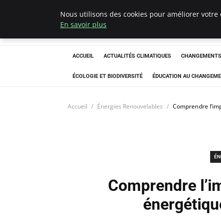
Nous utilisons des cookies pour améliorer votre 
Climatedebtagen
En savoir plus
ACCUEIL
ACTUALITÉS CLIMATIQUES
CHANGEMENTS 
ÉCOLOGIE ET BIODIVERSITÉ
ÉDUCATION AU CHANGEME
Accueil
Énergies Renouvelables
Comprendre l’imp
ÉN
Comprendre l’im
énergétiqu